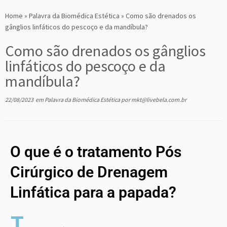
Home
»
Palavra da Biomédica Estética
»
Como são drenados os
gânglios linfáticos do pescoço e da mandíbula?
Como são drenados os gânglios
linfáticos do pescoço e da
mandíbula?
22/08/2023
em
Palavra da Biomédica Estética
por
mkt@livebela.com.br
O que é o tratamento Pós
Cirúrgico de Drenagem
Linfática para a papada?
T