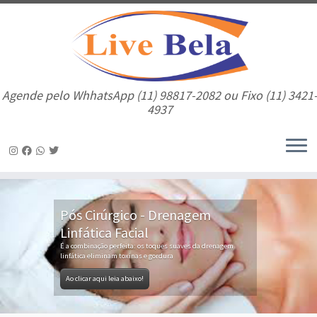
Agende pelo WhhatsApp (11) 98817-2082 ou Fixo (11) 3421
4937
Pós Cirúrgico - Drenagem
Linfática Facial
É a combinação perfeita: os toques suaves da drenagem
linfática eliminam toxinas e gordura
Ao clicar aqui leia abaixo!