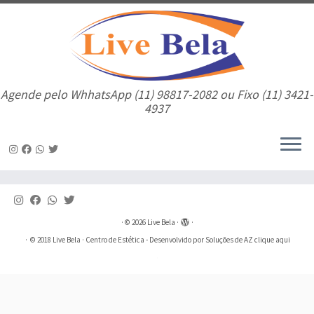
Agende pelo WhhatsApp (11) 98817-2082 ou Fixo (11) 3421-
4937
Skip
to
content
·
© 2026
Live Bela
·
·
·
© 2018
Live Bela
· Centro de Estética - Desenvolvido por Soluções de AZ
clique aqui
·