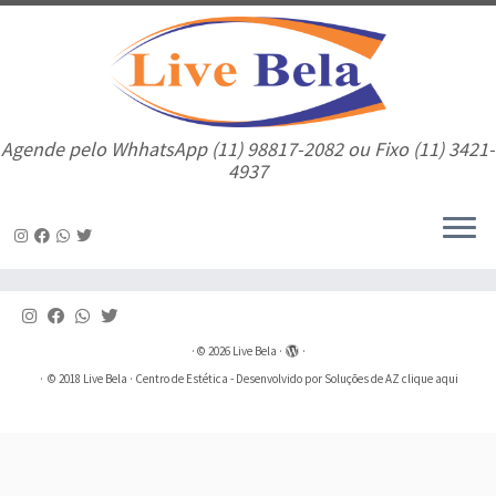
Agende pelo WhhatsApp (11) 98817-2082 ou Fixo (11) 3421-
4937
Skip
to
content
·
© 2026
Live Bela
·
·
·
© 2018
Live Bela
· Centro de Estética - Desenvolvido por Soluções de AZ
clique aqui
·