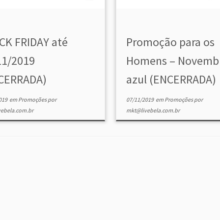
CK FRIDAY até
Promoção para os
11/2019
Homens – Novemb
CERRADA)
azul (ENCERRADA)
019
em
Promoções
por
07/11/2019
em
Promoções
por
ebela.com.br
mkt@livebela.com.br