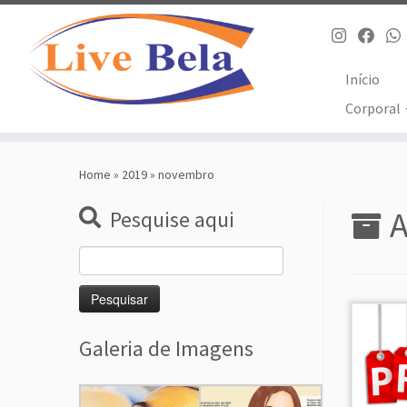
Início
Corporal
Skip
to
Home
»
2019
»
novembro
content
A
Pesquise aqui
Pesquisar
por:
Galeria de Imagens