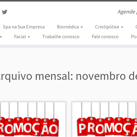
Agende 
Spa na Sua Empresa
Biomédica
Criolipólise
Facial
Trabalhe conosco
Fale conosco
Po
rquivo mensal:
novembro d