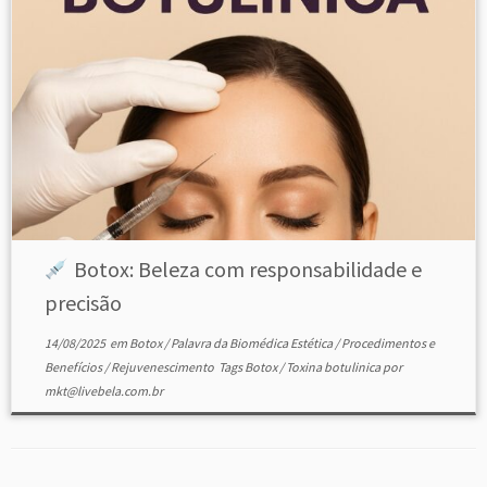
Botox: Beleza com responsabilidade e
precisão
14/08/2025
em
Botox
/
Palavra da Biomédica Estética
/
Procedimentos e
Benefícios
/
Rejuvenescimento
Tags
Botox
/
Toxina botulinica
por
mkt@livebela.com.br