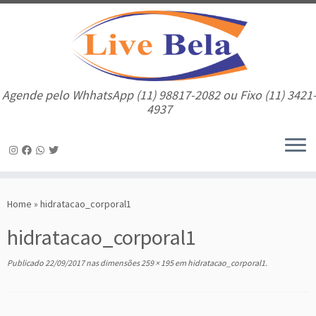
Agende pelo WhhatsApp (11) 98817-2082 ou Fixo (11) 3421
4937
Skip
to
Home
»
hidratacao_corporal1
content
hidratacao_corporal1
Publicado
22/09/2017
nas dimensões
259 × 195
em
hidratacao_corporal1
.