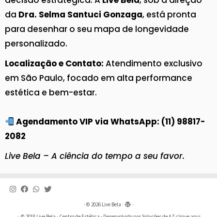
decisão estratégica. A
Live Bela
, sob a direção
da
Dra. Selma Santuci Gonzaga
, está pronta
para desenhar o seu mapa de longevidade
personalizado.
Localização e Contato:
Atendimento exclusivo
em São Paulo, focado em alta performance
estética e bem-estar.
Agendamento VIP via WhatsApp: (11) 98817-
2082
Live Bela – A ciência do tempo a seu favor.
·
© 2026
Live Bela
·
·
·
© 2018
Live Bela
· Centro de Estética - Desenvolvido por Soluções de AZ
clique aqui