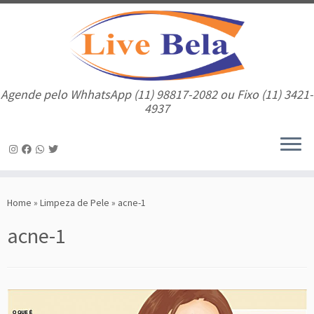
Agende pelo WhhatsApp (11) 98817-2082 ou Fixo (11) 3421-
4937
Skip
to
Home
»
Limpeza de Pele
»
acne-1
content
acne-1