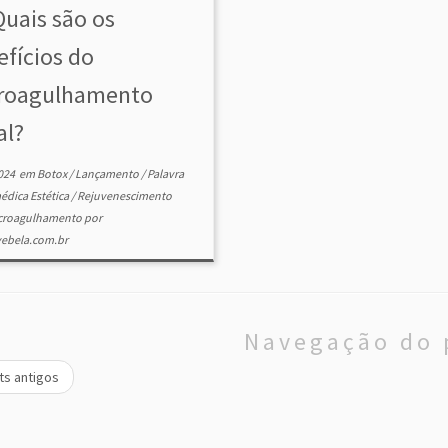
uais são os
efícios do
roagulhamento
al?
024
em
Botox
/
Lançamento
/
Palavra
édica Estética
/
Rejuvenescimento
croagulhamento
por
ebela.com.br
Navegação do 
s antigos