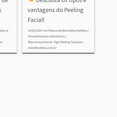
vantagens do Peeling
Facial!
alavra
10/09/2024
em
Palavra da Biomédica Estética
/
Procedimentos e Benefícios
/
or
Rejuvenescimento
Tags
Peeling Facial
por
mkt@livebela.com.br