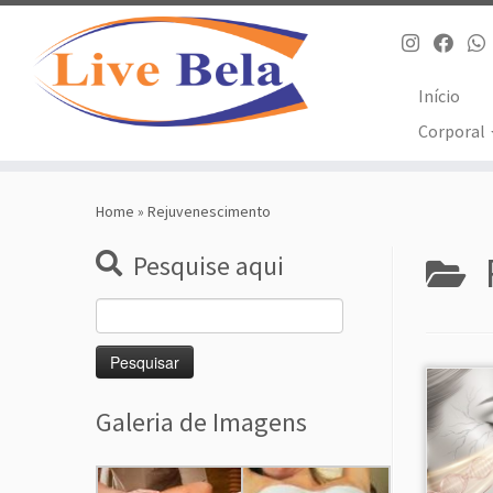
Início
Corporal
Skip
to
Home
»
Rejuvenescimento
content
Pesquise aqui
Pesquisar
por:
Galeria de Imagens