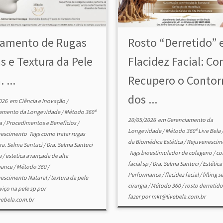
tamento de Rugas
Rosto “Derretido” 
s e Textura da Pele
Flacidez Facial: C
. ...
Recupero o Contor
dos ...
026
em
Ciência e Inovação
/
iamento da Longevidade
/
Método 360º
20/05/2026
em
Gerenciamento da
la
/
Procedimentos e Benefícios
/
Longevidade
/
Método 360º Live Bela
nescimento
Tags
como tratar rugas
da Biomédica Estética
/
Rejuvenescim
ra. Selma Santuci
/
Dra. Selma Santuci
Tags
bioestimulador de colageno
/
co
a
/
estetica avançada de alta
facial sp
/
Dra. Selma Santuci
/
Estética
mance
/
Método 360
/
Performance
/
flacidez facial
/
lifting 
escimento Natural
/
textura da pele
cirurgia
/
Método 360
/
rosto derretido
viço na pele sp
por
fazer
por
mkt@livebela.com.br
ebela.com.br