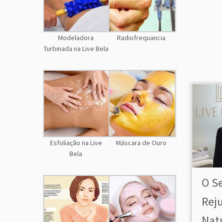
Modeladora
Radiofrequancia
Turbinada na Live Bela
Esfoliação na Live
Máscara de Ouro
Bela
O S
Rej
Natu