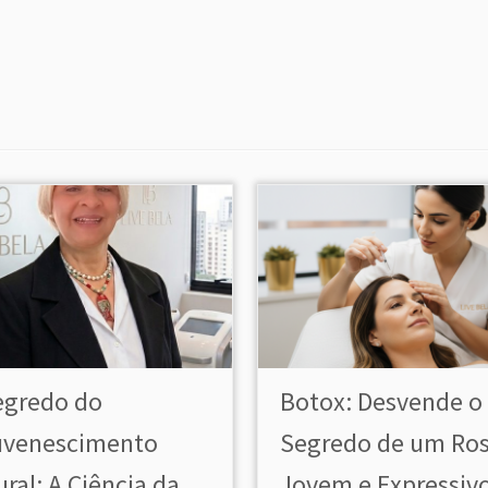
egredo do
Botox: Desvende o
uvenescimento
Segredo de um Ro
ral: A Ciência da
Jovem e Expressiv