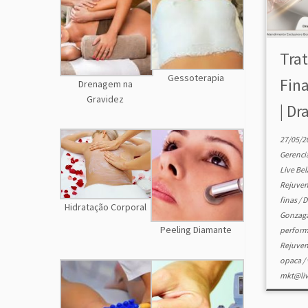
Tra
Gessoterapia
Fina
Drenagem na
Gravidez
| Dra
27/05/2
Gerenc
Live Be
Rejuve
finas
/
D
Hidratação Corporal
Gonzag
Peeling Diamante
perfor
Rejuven
opaca
/
mkt@liv