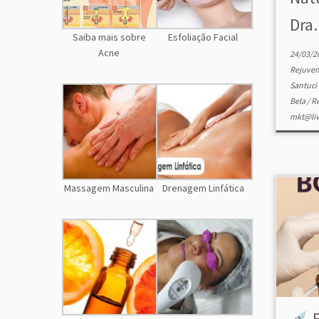
Dra.
Saiba mais sobre
Esfoliação Facial
Acne
24/03/2
Rejuve
Santuci
Bela
/
R
mkt@liv
Massagem Masculina
Drenagem Linfática
B