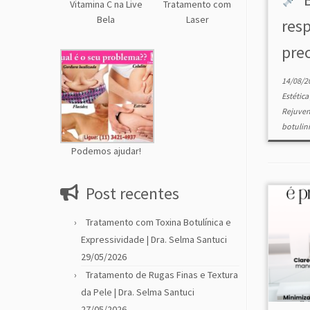
Vitamina C na Live
Tratamento com
Bela
Laser
res
pre
14/08/2
Estétic
Rejuve
botulin
Podemos ajudar!
Post recentes
Tratamento com Toxina Botulínica e
Expressividade | Dra. Selma Santuci
29/05/2026
Tratamento de Rugas Finas e Textura
da Pele | Dra. Selma Santuci
27/05/2026