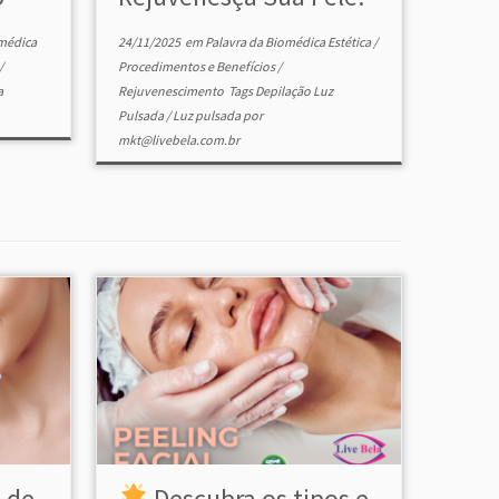
omédica
24/11/2025
em
Palavra da Biomédica Estética
/
/
Procedimentos e Benefícios
/
a
Rejuvenescimento
Tags
Depilação Luz
Pulsada
/
Luz pulsada
por
mkt@livebela.com.br
l de
Descubra os tipos e