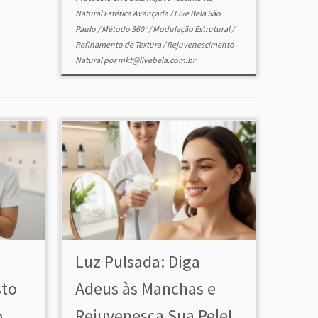
Natural Estética Avançada
/
Live Bela São
Paulo
/
Método 360º
/
Modulação Estrutural
/
Refinamento de Textura
/
Rejuvenescimento
Natural
por
mkt@livebela.com.br
Luz Pulsada: Diga
sto
Adeus às Manchas e
o
Rejuvenesça Sua Pele!