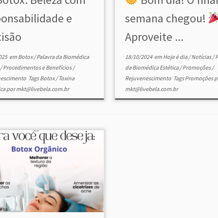
ponsabilidade e
semana chegou!
cisão
Aproveite ...
025
em
Botox
/
Palavra da Biomédica
18/10/2024
em
Hoje é dia
/
Notícias
/
P
a
/
Procedimentos e Benefícios
/
da Biomédica Estética
/
Promoções
/
nescimento
Tags
Botox
/
Toxina
Rejuvenescimento
Tags
Promoções
p
ica
por
mkt@livebela.com.br
mkt@livebela.com.br