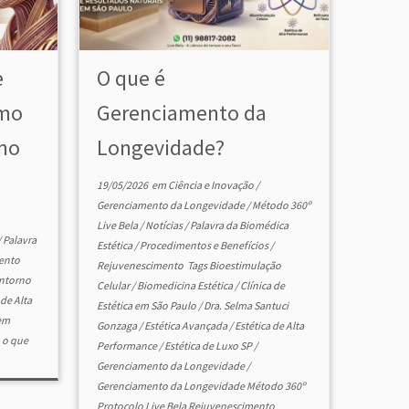
e
O que é
omo
Gerenciamento da
no
Longevidade?
19/05/2026
em
Ciência e Inovação
/
Gerenciamento da Longevidade
/
Método 360º
Live Bela
/
Notícias
/
Palavra da Biomédica
/
Palavra
Estética
/
Procedimentos e Benefícios
/
ento
Rejuvenescimento
Tags
Bioestimulação
ntorno
Celular
/
Biomedicina Estética
/
Clínica de
 de Alta
Estética em São Paulo
/
Dra. Selma Santuci
sem
Gonzaga
/
Estética Avançada
/
Estética de Alta
 o que
Performance
/
Estética de Luxo SP
/
Gerenciamento da Longevidade
/
Gerenciamento da Longevidade Método 360º
Protocolo Live Bela Rejuvenescimento