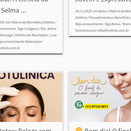
 Selma ...
25/11/2025
em
Botox
/
Palavra da Bi
Estética
/
Procedimentos e Benefícios
026
em
Palavra da Biomédica Estética
/
Rejuvenescimento
Tags
Botox
/
Toxin
nescimento
Tags
Colágeno
/
Dra. Selma
botulinica
por
mkt@livebela.com.br
 Gonzaga
/
Estética de Resultados
/
Live
ejuvenescimento Natural
por
ebela.com.br
otox: Beleza com
Bom dia! O fina