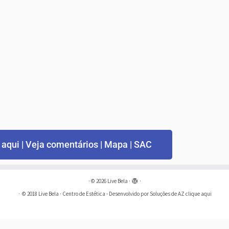
 aqui | Veja comentários | Mapa | SAC
·
© 2026
Live Bela
·
·
·
© 2018
Live Bela
· Centro de Estética - Desenvolvido por Soluções de AZ
clique aqui